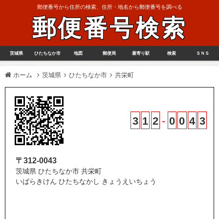
郵便番号から住所の検索、住所・地名から郵便番号を調べる
郵便番号検索
茨城県
ひたちなか市
地図
郵便局
最寄り駅
検索
ＳＮＳ
ホーム
茨城県
ひたちなか市
共栄町
3
1
2
-
0
0
4
3
〒312-0043
茨城県 ひたちなか市 共栄町
いばらきけん ひたちなかし きょうえいちょう