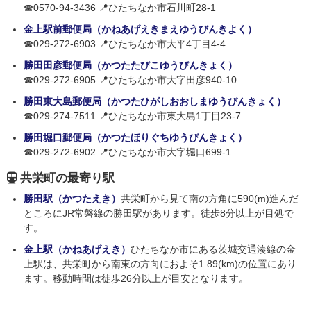
☎0570-94-3436 📍ひたちなか市石川町28-1
金上駅前郵便局（かねあげえきまえゆうびんきよく）
☎029-272-6903 📍ひたちなか市大平4丁目4-4
勝田田彦郵便局（かつたたびこゆうびんきょく）
☎029-272-6905 📍ひたちなか市大字田彦940-10
勝田東大島郵便局（かつたひがしおおしまゆうびんきょく）
☎029-274-7511 📍ひたちなか市東大島1丁目23-7
勝田堀口郵便局（かつたほりぐちゆうびんきょく）
☎029-272-6902 📍ひたちなか市大字堀口699-1
共栄町の最寄り駅
勝田駅（かつたえき）
共栄町から見て南の方角に590(m)進んだ
ところにJR常磐線の勝田駅があります。徒歩8分以上が目処で
す。
金上駅（かねあげえき）
ひたちなか市にある茨城交通湊線の金
上駅は、共栄町から南東の方向におよそ1.89(km)の位置にあり
ます。移動時間は徒歩26分以上が目安となります。