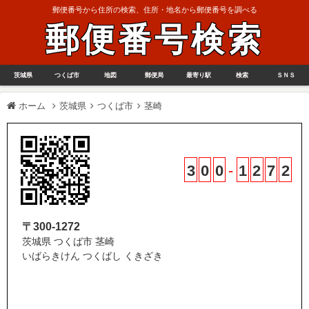
郵便番号から住所の検索、住所・地名から郵便番号を調べる
郵便番号検索
茨城県
つくば市
地図
郵便局
最寄り駅
検索
ＳＮＳ
ホーム
茨城県
つくば市
茎崎
3
0
0
-
1
2
7
2
〒300-1272
茨城県 つくば市 茎崎
いばらきけん つくばし くきざき