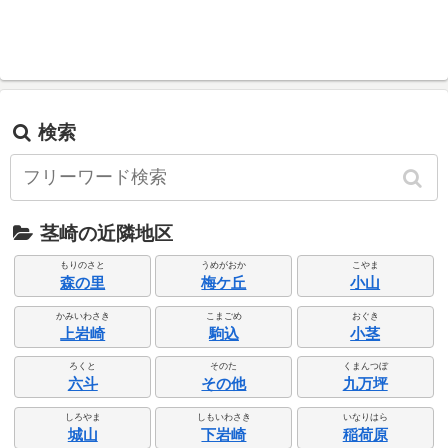
検索
茎崎の近隣地区
もりのさと
うめがおか
こやま
森の里
梅ケ丘
小山
かみいわさき
こまごめ
おぐき
上岩崎
駒込
小茎
ろくと
そのた
くまんつぼ
六斗
その他
九万坪
しろやま
しもいわさき
いなりはら
城山
下岩崎
稲荷原