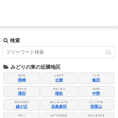
検索
みどりの東の近隣地区
ねさき
ふるだて
いいだ
根崎
古館
飯田
さかいだ
さかいまつ
なかの
境田
境松
中野
みどりがおか
はなしましんでん
にしくりやま
緑が丘
花島新田
西栗山
やたべ
みどりのみなみ
ひがしまるやま