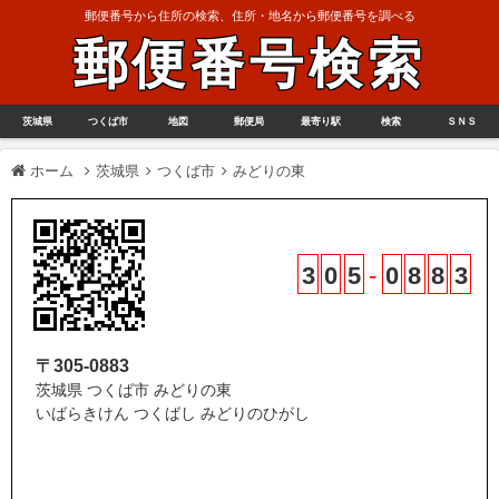
郵便番号から住所の検索、住所・地名から郵便番号を調べる
郵便番号検索
茨城県
つくば市
地図
郵便局
最寄り駅
検索
ＳＮＳ
ホーム
茨城県
つくば市
みどりの東
3
0
5
-
0
8
8
3
〒305-0883
茨城県 つくば市 みどりの東
いばらきけん つくばし みどりのひがし