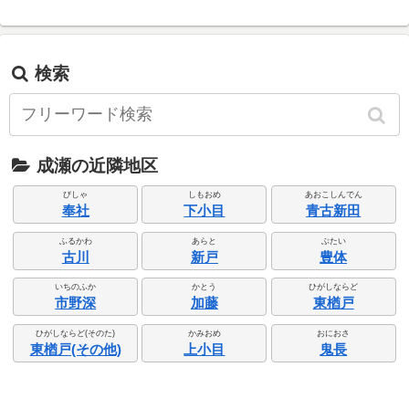
検索
成瀬の近隣地区
びしゃ
しもおめ
あおこしんでん
奉社
下小目
青古新田
ふるかわ
あらと
ぶたい
古川
新戸
豊体
いちのふか
かとう
ひがしならど
市野深
加藤
東楢戸
ひがしならど(そのた)
かみおめ
おにおさ
東楢戸(その他)
上小目
鬼長