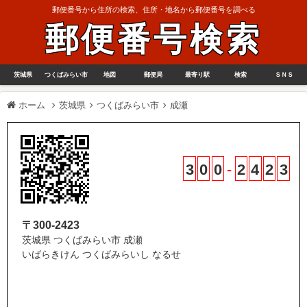
郵便番号から住所の検索、住所・地名から郵便番号を調べる
郵便番号検索
茨城県
つくばみらい市
地図
郵便局
最寄り駅
検索
ＳＮＳ
ホーム
茨城県
つくばみらい市
成瀬
3
0
0
-
2
4
2
3
〒300-2423
茨城県 つくばみらい市 成瀬
いばらきけん つくばみらいし なるせ