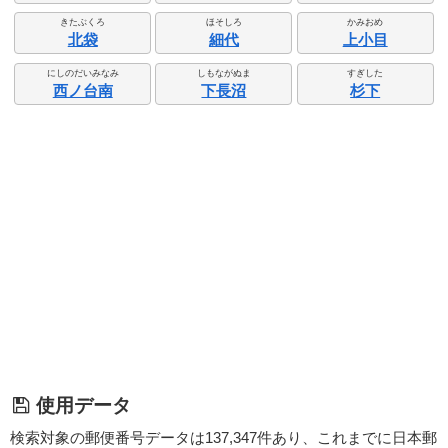
きたぶくろ
ほそしろ
かみおめ
北袋
細代
上小目
にしのだいみなみ
しもながぬま
すぎした
西ノ台南
下長沼
杉下
使用データ
検索対象の郵便番号データは137,347件あり、これまでに日本郵