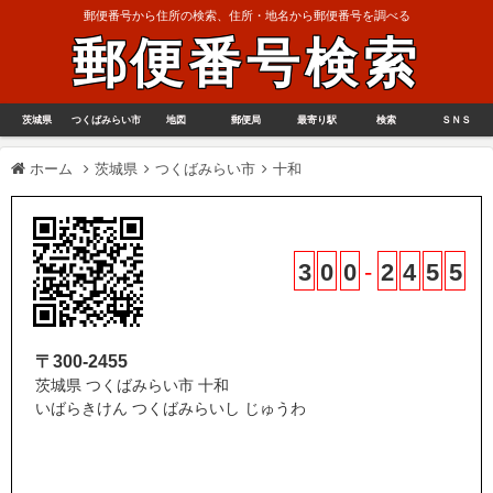
郵便番号から住所の検索、住所・地名から郵便番号を調べる
郵便番号検索
茨城県
つくばみらい市
地図
郵便局
最寄り駅
検索
ＳＮＳ
ホーム
茨城県
つくばみらい市
十和
3
0
0
-
2
4
5
5
〒300-2455
茨城県 つくばみらい市 十和
いばらきけん つくばみらいし じゅうわ