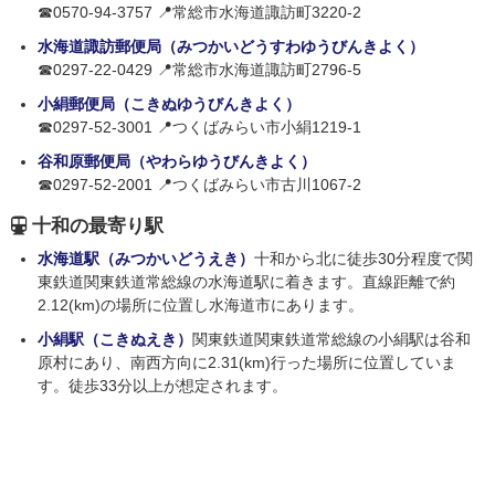
☎0570-94-3757 📍常総市水海道諏訪町3220-2
水海道諏訪郵便局（みつかいどうすわゆうびんきよく）
☎0297-22-0429 📍常総市水海道諏訪町2796-5
小絹郵便局（こきぬゆうびんきよく）
☎0297-52-3001 📍つくばみらい市小絹1219-1
谷和原郵便局（やわらゆうびんきよく）
☎0297-52-2001 📍つくばみらい市古川1067-2
十和の最寄り駅
水海道駅（みつかいどうえき）
十和から北に徒歩30分程度で関
東鉄道関東鉄道常総線の水海道駅に着きます。直線距離で約
2.12(km)の場所に位置し水海道市にあります。
小絹駅（こきぬえき）
関東鉄道関東鉄道常総線の小絹駅は谷和
原村にあり、南西方向に2.31(km)行った場所に位置していま
す。徒歩33分以上が想定されます。