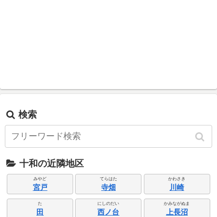
検索
十和の近隣地区
みやど
てらはた
かわさき
宮戸
寺畑
川崎
た
にしのだい
かみながぬま
田
西ノ台
上長沼