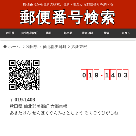
郵便番号から住所の検索、住所・地名から郵便番号を調べる
郵便番号検索
秋田県
仙北郡美郷町
地図
郵便局
最寄り駅
検索
ＳＮＳ
ホーム
秋田県
仙北郡美郷町
六郷東根
0
1
9
-
1
4
0
3
〒019-1403
秋田県 仙北郡美郷町 六郷東根
あきたけん せんぼくぐんみさとちょう ろくごうひがしね