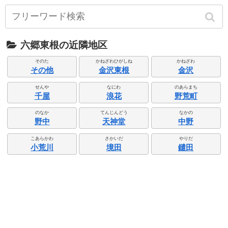
六郷東根の近隣地区
そのた
かねざわひがしね
かねざわ
その他
金沢東根
金沢
せんや
なにわ
のあらまち
千屋
浪花
野荒町
のなか
てんじんどう
なかの
野中
天神堂
中野
こあらかわ
さかいだ
やりだ
小荒川
境田
鑓田