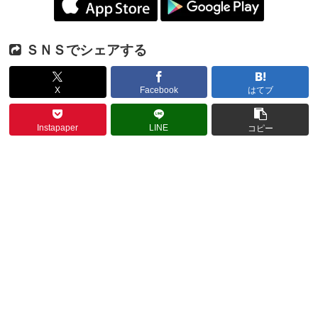
ＳＮＳでシェアする
X
Facebook
はてブ
Instapaper
LINE
コピー