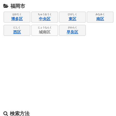
福岡市
はかたく
ちゅうおうく
ひがしく
みなみく
博多区
中央区
東区
南区
にしく
じょうなんく
さわらく
西区
城南区
早良区
検索方法