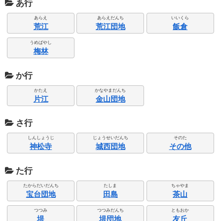
あ行
あらえ
あらえだんち
いいくら
荒江
荒江団地
飯倉
うめばやし
梅林
か行
かたえ
かなやまだんち
片江
金山団地
さ行
しんしょうじ
じょうせいだんち
そのた
神松寺
城西団地
その他
た行
たからだいだんち
たしま
ちゃやま
宝台団地
田島
茶山
つつみ
つつみだんち
ともおか
堤
堤団地
友丘