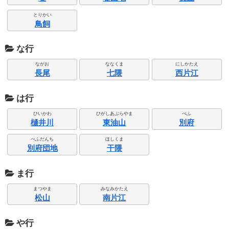
とりかい
鳥飼
な行
ながお
ななくま
にしかたえ
長尾
七隈
西片江
は行
ひいかわ
ひがしあぶらやま
べふ
樋井川
東油山
別府
べふだんち
ほしくま
別府団地
干隈
ま行
まつやま
みなみかたえ
松山
南片江
や行