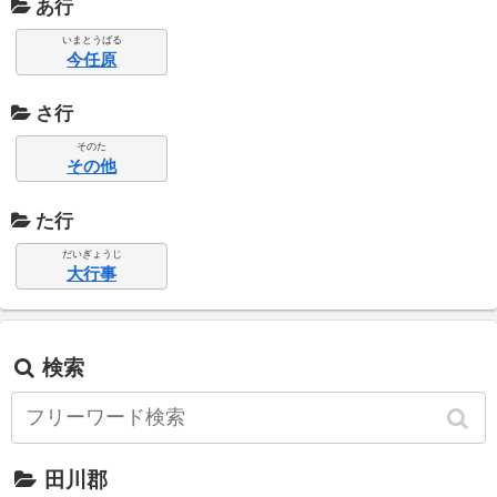
あ行
いまとうばる
今任原
さ行
そのた
その他
た行
だいぎょうじ
大行事
検索
田川郡