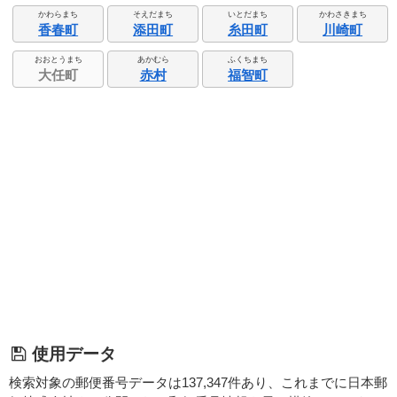
かわらまち
そえだまち
いとだまち
かわさきまち
香春町
添田町
糸田町
川崎町
おおとうまち
あかむら
ふくちまち
大任町
赤村
福智町
使用データ
検索対象の郵便番号データは137,347件あり、これまでに日本郵