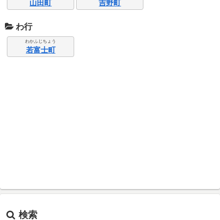
山田町
吉野町
わ行
わかふじちょう
若富士町
検索