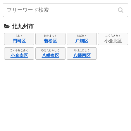
北九州市
もじく
わかまつく
とばたく
こくらきたく
門司区
若松区
戸畑区
小倉北区
こくらみなみく
やはたひがしく
やはたにしく
小倉南区
八幡東区
八幡西区