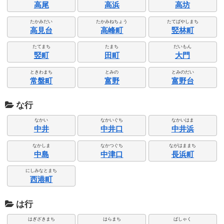
高尾
高浜
高坊
たかみだい
たかみねちょう
たてばやしまち
高見台
高峰町
竪林町
たてまち
たまち
だいもん
竪町
田町
大門
ときわまち
とみの
とみのだい
常盤町
富野
富野台
な行
なかい
なかいぐち
なかいはま
中井
中井口
中井浜
なかしま
なかつぐち
ながはままち
中島
中津口
長浜町
にしみなとまち
西港町
は行
はぎざきまち
はらまち
ばしゃく