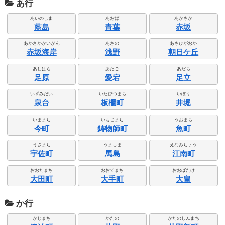
あ行
あいのしま
あおば
あかさか
藍島
青葉
赤坂
あかさかかいがん
あさの
あさひがおか
赤坂海岸
浅野
朝日ケ丘
あしはら
あたご
あだち
足原
愛宕
足立
いずみだい
いたびつまち
いぼり
泉台
板櫃町
井堀
いままち
いもじまち
うおまち
今町
鋳物師町
魚町
うさまち
うましま
えなみちょう
宇佐町
馬島
江南町
おおたまち
おおてまち
おおばたけ
大田町
大手町
大畠
か行
かじまち
かたの
かたのしんまち