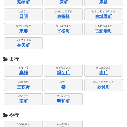
萩崎町
原町
馬借
ひあがり
ひがししのざき
ひがしじょうのまち
日明
東篠崎
東城野町
ひがしみなと
ひらまつまち
ふるせんばまち
東港
平松町
古船場町
べんてんまち
弁天町
ま行
まなづる
みどりがおか
みなみがおか
真鶴
緑ケ丘
南丘
みはぎの
みやこ
みょうけんちょう
三萩野
都
妙見町
むろまち
めいわまち
室町
明和町
や行
やまだまち
よしのまち