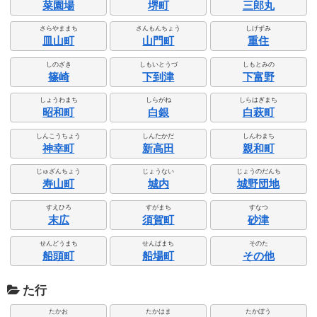
菜園場
堺町
三郎丸
さらやままち
さんもんちょう
しげずみ
皿山町
山門町
重住
しのざき
しもいとうづ
しもとみの
篠崎
下到津
下富野
しょうわまち
しらがね
しらはぎまち
昭和町
白銀
白萩町
しんこうちょう
しんたかだ
しんわまち
神幸町
新高田
親和町
じゅざんちょう
じょうない
じょうのだんち
寿山町
城内
城野団地
すえひろ
すがまち
すなつ
末広
須賀町
砂津
せんどうまち
せんばまち
そのた
船頭町
船場町
その他
た行
たかお
たかはま
たかぼう