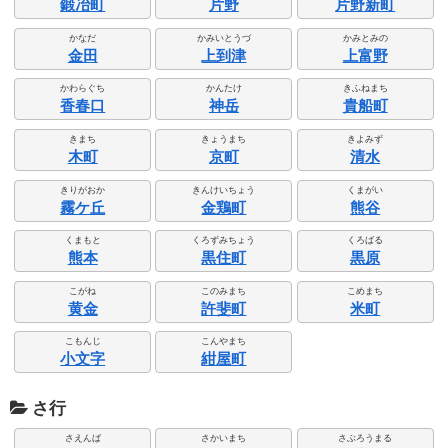
鍛冶町
片野
片野新町
かなだ
かみいとうづ
かみとみの
金田
上到津
上富野
かわらぐち
かんたけ
きふねまち
香春口
神岳
貴船町
きまち
きょうまち
きよみず
木町
京町
清水
きりがおか
きんけいちょう
くまがい
霧ケ丘
金鶏町
熊谷
くまもと
くろずみちょう
くろばる
熊本
黒住町
黒原
こがね
このみまち
こめまち
黄金
許斐町
米町
こもんじ
こんやまち
小文字
紺屋町
さ行
さえんば
さかいまち
さぶろうまる