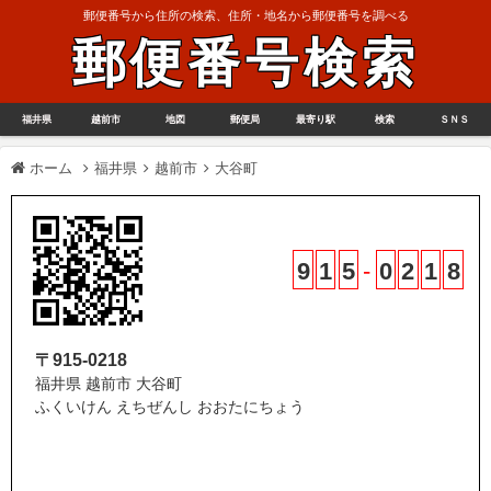
郵便番号から住所の検索、住所・地名から郵便番号を調べる
郵便番号検索
福井県
越前市
地図
郵便局
最寄り駅
検索
ＳＮＳ
ホーム
福井県
越前市
大谷町
9
1
5
-
0
2
1
8
〒915-0218
福井県 越前市 大谷町
ふくいけん えちぜんし おおたにちょう