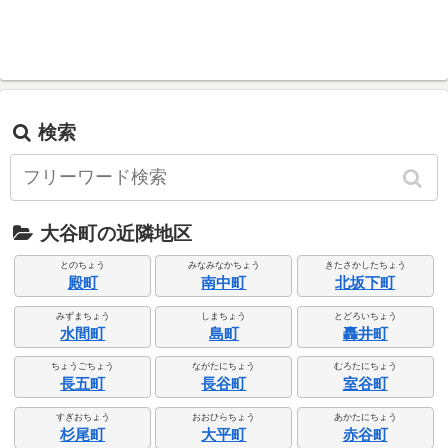
検索
大谷町の近隣地区
とのちょう
みなみなかちょう
きたさかしたちょう
殿町
南中町
北坂下町
みずまちょう
しまちょう
とどろいちょう
水間町
島町
轟井町
ちょうごちょう
ながたにちょう
むろたにちょう
長五町
長谷町
室谷町
すぎおちょう
おおひらちょう
あかたにちょう
杉尾町
大平町
赤谷町