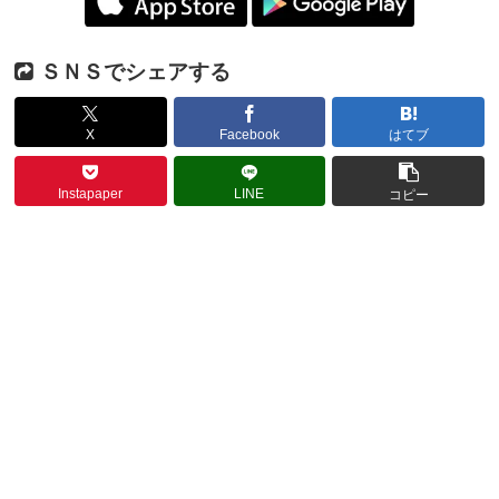
ＳＮＳでシェアする
X
Facebook
はてブ
Instapaper
LINE
コピー