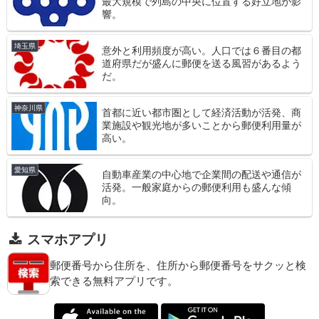
最大規模で列島の中央に位置する好立地が影
響。
埼玉県
意外と利用頻度が高い。人口では６番目の都
道府県だが盛んに郵便を送る風習があるよう
だ。
神奈川県
首都に近い都市圏として経済活動が活発、商
業施設や観光地が多いことから郵便利用量が
高い。
愛知県
自動車産業の中心地で企業間の配送や通信が
活発。一般家庭からの郵便利用も盛んな傾
向。
スマホアプリ
郵便番号から住所を、住所から郵便番号をサクッと検
索できる無料アプリです。