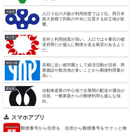
大阪府
人口３位の大阪が利用頻度では２位。西日本
最大規模で列島の中央に位置する好立地が影
響。
埼玉県
意外と利用頻度が高い。人口では６番目の都
道府県だが盛んに郵便を送る風習があるよう
だ。
神奈川県
首都に近い都市圏として経済活動が活発、商
業施設や観光地が多いことから郵便利用量が
高い。
愛知県
自動車産業の中心地で企業間の配送や通信が
活発。一般家庭からの郵便利用も盛んな傾
向。
スマホアプリ
郵便番号から住所を、住所から郵便番号をサクッと検