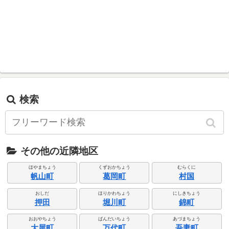
検索
その他の近隣地区
ほやまちょう
くずおかちょう
むらくに
帆山町
葛岡町
村国
おしだ
ほりかわちょう
にしきちょう
押田
堀川町
錦町
おおやちょう
ばんだいちょう
あづまちょう
大屋町
万代町
吾妻町