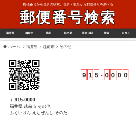
郵便番号から住所の検索、住所・地名から郵便番号を調べる
郵便番号検索
福井県
越前市
地図
郵便局
最寄り駅
検索
ＳＮＳ
ホーム
福井県
越前市
その他
9
1
5
-
0
0
0
0
〒915-0000
福井県 越前市 その他
ふくいけん えちぜんし そのた