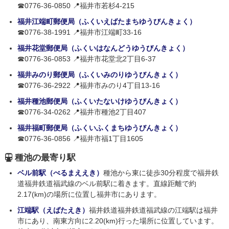
☎0776-36-0850 📍福井市若杉4-215
福井江端町郵便局（ふくいえばたまちゆうびんきょく）
☎0776-38-1991 📍福井市江端町33-16
福井花堂郵便局（ふくいはなんどうゆうびんきょく）
☎0776-36-0853 📍福井市花堂北2丁目6-37
福井みのり郵便局（ふくいみのりゆうびんきょく）
☎0776-36-2922 📍福井市みのり4丁目13-16
福井種池郵便局（ふくいたないけゆうびんきょく）
☎0776-34-0262 📍福井市種池2丁目407
福井福町郵便局（ふくいふくまちゆうびんきょく）
☎0776-36-0856 📍福井市福1丁目1605
種池の最寄り駅
ベル前駅（べるまええき）
種池から東に徒歩30分程度で福井鉄
道福井鉄道福武線のベル前駅に着きます。直線距離で約
2.17(km)の場所に位置し福井市にあります。
江端駅（えばたえき）
福井鉄道福井鉄道福武線の江端駅は福井
市にあり、南東方向に2.20(km)行った場所に位置しています。