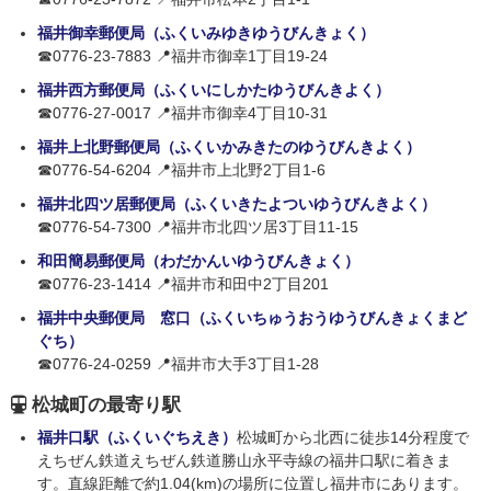
福井御幸郵便局（ふくいみゆきゆうびんきょく）
☎0776-23-7883 📍福井市御幸1丁目19-24
福井西方郵便局（ふくいにしかたゆうびんきよく）
☎0776-27-0017 📍福井市御幸4丁目10-31
福井上北野郵便局（ふくいかみきたのゆうびんきよく）
☎0776-54-6204 📍福井市上北野2丁目1-6
福井北四ツ居郵便局（ふくいきたよついゆうびんきよく）
☎0776-54-7300 📍福井市北四ツ居3丁目11-15
和田簡易郵便局（わだかんいゆうびんきょく）
☎0776-23-1414 📍福井市和田中2丁目201
福井中央郵便局 窓口（ふくいちゅうおうゆうびんきょくまど
ぐち）
☎0776-24-0259 📍福井市大手3丁目1-28
松城町の最寄り駅
福井口駅（ふくいぐちえき）
松城町から北西に徒歩14分程度で
えちぜん鉄道えちぜん鉄道勝山永平寺線の福井口駅に着きま
す。直線距離で約1.04(km)の場所に位置し福井市にあります。