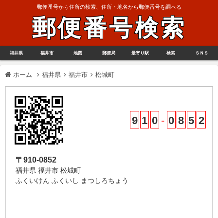
郵便番号から住所の検索、住所・地名から郵便番号を調べる
郵便番号検索
福井県
福井市
地図
郵便局
最寄り駅
検索
ＳＮＳ
ホーム
福井県
福井市
松城町
9
1
0
-
0
8
5
2
〒910-0852
福井県 福井市 松城町
ふくいけん ふくいし まつしろちょう