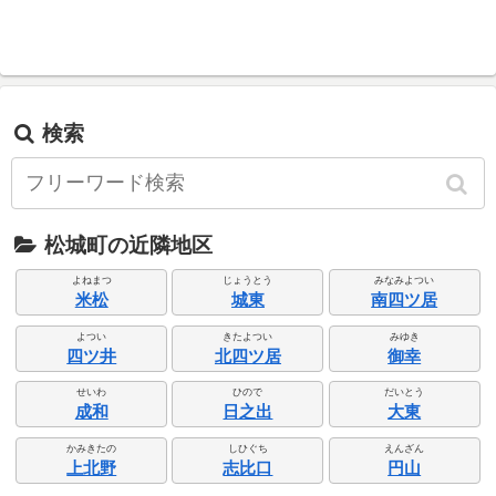
検索
松城町の近隣地区
よねまつ
じょうとう
みなみよつい
米松
城東
南四ツ居
よつい
きたよつい
みゆき
四ツ井
北四ツ居
御幸
せいわ
ひので
だいとう
成和
日之出
大東
かみきたの
しひぐち
えんざん
上北野
志比口
円山