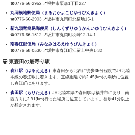
☎0776-56-2952 📍福井市栗森1丁目227
丸岡横地郵便局（まるおかよこじゆうびんきよく）
☎0776-66-2903 📍坂井市丸岡町北横地15-1
新九頭竜簡易郵便局（しんくずりゆうかんいゆうびんきよく）
☎0776-66-1512 📍坂井市丸岡町羽崎12-14-1
南春江郵便局（みなみはるえゆうびんきょく）
☎0776-58-0530 📍坂井市春江町江留上中央1-32
東森田の最寄り駅
春江駅（はるええき）
東森田から北西に徒歩35分程度でJR北陸
本線の春江駅に着きます。直線距離で約2.45(km)の場所に位置
し春江町にあります。
森田駅（もりたえき）
JR北陸本線の森田駅は福井市にあり、南
西方向に2.91(km)行った場所に位置しています。徒歩41分以上
が想定されます。