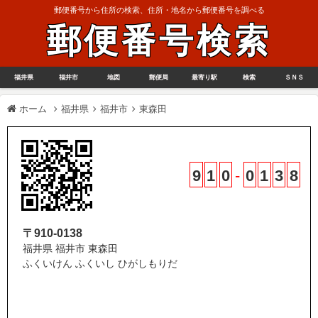
郵便番号から住所の検索、住所・地名から郵便番号を調べる
郵便番号検索
福井県
福井市
地図
郵便局
最寄り駅
検索
ＳＮＳ
ホーム
福井県
福井市
東森田
9
1
0
-
0
1
3
8
〒910-0138
福井県 福井市 東森田
ふくいけん ふくいし ひがしもりだ