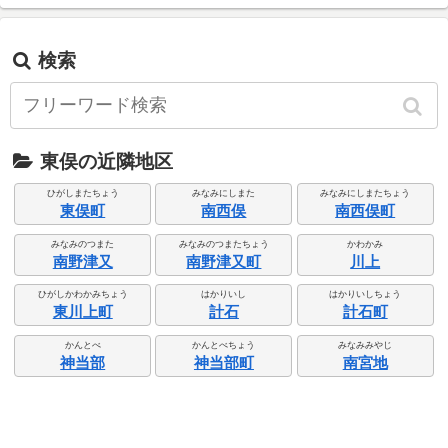
検索
東俣の近隣地区
ひがしまたちょう
みなみにしまた
みなみにしまたちょう
東俣町
南西俣
南西俣町
みなみのつまた
みなみのつまたちょう
かわかみ
南野津又
南野津又町
川上
ひがしかわかみちょう
はかりいし
はかりいしちょう
東川上町
計石
計石町
かんとべ
かんとべちょう
みなみみやじ
神当部
神当部町
南宮地