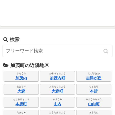
検索
加茂町の近隣地区
かもうち
かもうちちょう
しづがおか
加茂内
加茂内町
志津が丘
おおもり
おおもりちょう
もとおり
大森
大森町
本折
もとおりちょう
やまうち
やまうちちょう
本折町
山内
山内町
たきなみ
たきなみちょう
ささだに