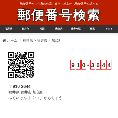
郵便番号から住所の検索、住所・地名から郵便番号を調べる
郵便番号検索
福井県
福井市
地図
郵便局
最寄り駅
検索
ＳＮＳ
ホーム
福井県
福井市
加茂町
9
1
0
-
3
6
4
4
〒910-3644
福井県 福井市 加茂町
ふくいけん ふくいし かもちょう