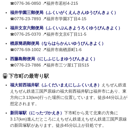
☎0776-36-0850 📍福井市若杉4-215
福井学園三郵便局（ふくいがくえんさんゆうびんきょく）
☎0776-23-7893 📍福井市学園3丁目4-15
福井文京六郵便局（ふくいぶんきようろくゆうびんきよく）
☎0776-25-0370 📍福井市文京6丁目11-5
楢原簡易郵便局（ならはらかんいゆうびんきよく）
☎0776-59-1002 📍福井市南楢原町1-6
西藤島郵便局（にしふじしまゆうびんきよく）
☎0776-23-7886 📍福井市三ツ屋1丁目515
下市町の最寄り駅
福大前西福井駅（ふくだいまえにしふくいえき）
えちぜん鉄道
えちぜん鉄道三国芦原線の福大前西福井駅は福井市にあり、東
方向に3.13(km)行った場所に位置しています。徒歩44分以上が
想定されます。
新田塚駅（にったづかえき）
下市町から見て北東の方角に
3.17(km)進んだところにえちぜん鉄道えちぜん鉄道三国芦原線
の新田塚駅があります。徒歩45分以上が目処です。