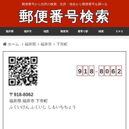
郵便番号から住所の検索、住所・地名から郵便番号を調べる
郵便番号検索
福井県
福井市
地図
郵便局
最寄り駅
検索
ＳＮＳ
ホーム
福井県
福井市
下市町
9
1
8
-
8
0
6
2
〒918-8062
福井県 福井市 下市町
ふくいけん ふくいし しもいちちょう