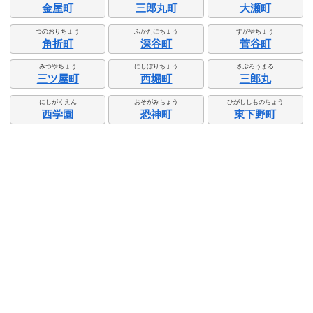
金屋町
三郎丸町
大瀬町
つのおりちょう
ふかたにちょう
すがやちょう
角折町
深谷町
菅谷町
みつやちょう
にしぼりちょう
さぶろうまる
三ツ屋町
西堀町
三郎丸
にしがくえん
おそがみちょう
ひがししものちょう
西学園
恐神町
東下野町