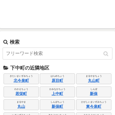
検索
下中町の近隣地区
きたいまいずみちょう
はらめちょう
まるやまちょう
北今泉町
原目町
丸山町
わかえちょう
かみなかちょう
しんぼ
若栄町
上中町
新保
まるやま
しんぼちょう
ひがしいまいずみちょう
丸山
新保町
東今泉町
いまいずみちょう
きたよついちょう
みなみよついちょう