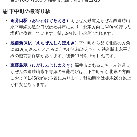
☎0776-54-7300 📍福井市北四ツ居3丁目11-15
下中町の最寄り駅
追分口駅（おいわけぐちえき）
えちぜん鉄道えちぜん鉄道勝山
永平寺線の追分口駅は福井市にあり、北東方向に640(m)行った
場所に位置しています。徒歩9分以上が想定されます。
越前新保駅（えちぜんしんぼえき）
下中町から見て北西の方角
に810(m)進んだところにえちぜん鉄道えちぜん鉄道勝山永平寺
線の越前新保駅があります。徒歩11分以上が目処です。
東藤島駅（ひがしふじしまえき）
福井市にあるえちぜん鉄道え
ちぜん鉄道勝山永平寺線の東藤島駅は、下中町から北東の方向
におよそ1.45(km)の位置にあります。移動時間は徒歩20分以上
が目安となります。