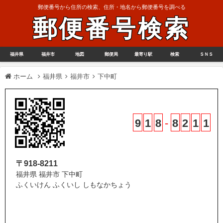
郵便番号から住所の検索、住所・地名から郵便番号を調べる
郵便番号検索
福井県
福井市
地図
郵便局
最寄り駅
検索
ＳＮＳ
ホーム
福井県
福井市
下中町
9
1
8
-
8
2
1
1
〒918-8211
福井県 福井市 下中町
ふくいけん ふくいし しもなかちょう