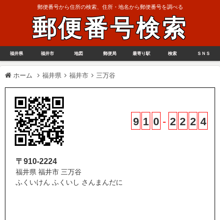
郵便番号から住所の検索、住所・地名から郵便番号を調べる
郵便番号検索
福井県
福井市
地図
郵便局
最寄り駅
検索
ＳＮＳ
ホーム
福井県
福井市
三万谷
9
1
0
-
2
2
2
4
〒910-2224
福井県 福井市 三万谷
ふくいけん ふくいし さんまんだに