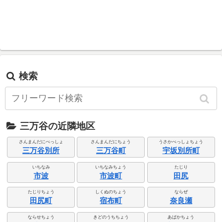
検索
三万谷の近隣地区
さんまんだにべっしょ
さんまんだにちょう
うさかべっしょちょう
三万谷別所
三万谷町
宇坂別所町
いちなみ
いちなみちょう
たじり
市波
市波町
田尻
たじりちょう
しくぬのちょう
ならぜ
田尻町
宿布町
奈良瀬
ならせちょう
きどのうちちょう
あばかちょう