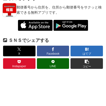
郵便番号から住所を、住所から郵便番号をサクッと検
索できる無料アプリです。
ＳＮＳでシェアする
X
Facebook
はてブ
Instapaper
LINE
コピー