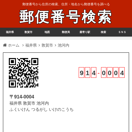
郵便番号から住所の検索、住所・地名から郵便番号を調べる
郵便番号検索
福井県
敦賀市
地図
郵便局
最寄り駅
検索
ＳＮＳ
ホーム
福井県
敦賀市
池河内
9
1
4
-
0
0
0
4
〒914-0004
福井県 敦賀市 池河内
ふくいけん つるがし いけのこうち