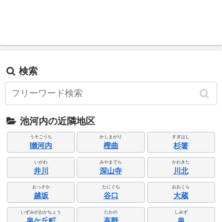
検索
池河内の近隣地区
うそごうち
かしまがり
すぎはし
獺河内
樫曲
杉箸
いがわ
みやまでら
かわきた
井川
深山寺
川北
おっさか
たにぐち
おおくら
越坂
谷口
大蔵
いずみがおかちょう
たかの
しみず
泉ケ丘町
高野
泉