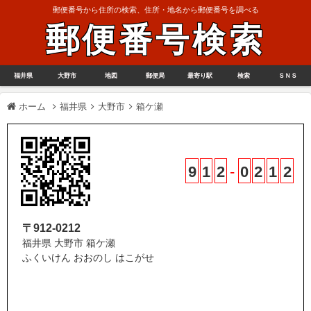
郵便番号から住所の検索、住所・地名から郵便番号を調べる
郵便番号検索
福井県
大野市
地図
郵便局
最寄り駅
検索
ＳＮＳ
ホーム
福井県
大野市
箱ケ瀬
9
1
2
-
0
2
1
2
〒912-0212
福井県 大野市 箱ケ瀬
ふくいけん おおのし はこがせ