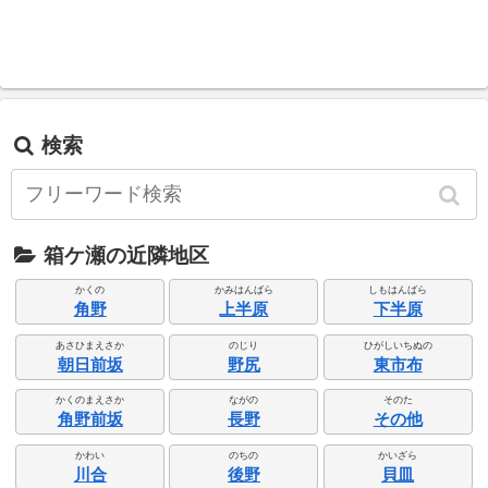
検索
箱ケ瀬の近隣地区
かくの
かみはんばら
しもはんばら
角野
上半原
下半原
あさひまえさか
のじり
ひがしいちぬの
朝日前坂
野尻
東市布
かくのまえさか
ながの
そのた
角野前坂
長野
その他
かわい
のちの
かいざら
川合
後野
貝皿