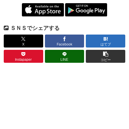
ＳＮＳでシェアする
X
Facebook
はてブ
Instapaper
LINE
コピー