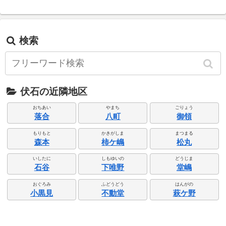
検索
伏石の近隣地区
おちあい
やまち
ごりょう
落合
八町
御領
もりもと
かきがしま
まつまる
森本
柿ケ嶋
松丸
いしたに
しもゆいの
どうじま
石谷
下唯野
堂嶋
おぐろみ
ふどうどう
はんがの
小黒見
不動堂
萩ケ野