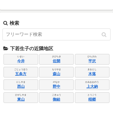
検索
下若生子の近隣地区
いまい
さびらき
ひらさわ
今井
佐開
平沢
ごじょうほう
もりやま
きおとし
五条方
森山
木落
にしやま
のなか
かみおおのう
西山
野中
上大納
ひがしやま
ごきゅう
とうごう
東山
御給
稲郷