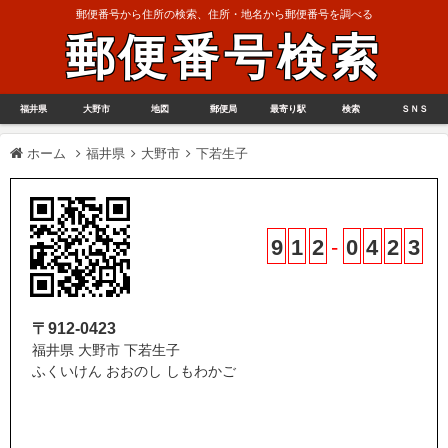
郵便番号から住所の検索、住所・地名から郵便番号を調べる
郵便番号検索
福井県
大野市
地図
郵便局
最寄り駅
検索
ＳＮＳ
ホーム
福井県
大野市
下若生子
9
1
2
-
0
4
2
3
〒912-0423
福井県 大野市 下若生子
ふくいけん おおのし しもわかご