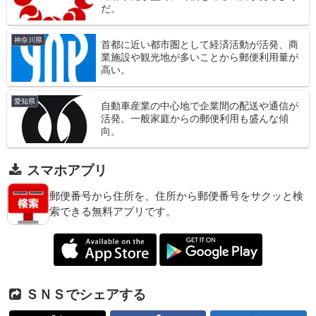
だ。
神奈川県
首都に近い都市圏として経済活動が活発、商
業施設や観光地が多いことから郵便利用量が
高い。
愛知県
自動車産業の中心地で企業間の配送や通信が
活発。一般家庭からの郵便利用も盛んな傾
向。
スマホアプリ
郵便番号から住所を、住所から郵便番号をサクッと検
索できる無料アプリです。
ＳＮＳでシェアする