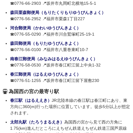
☎0776-66-2903 📍坂井市丸岡町北横地15-5-1
森田栗森郵便局（もりたくりもりゆうびんきょく）
☎0776-56-2952 📍福井市栗森1丁目227
河合郵便局（かわいゆうびんきよく）
☎0776-55-0290 📍福井市川合鷲塚町25-19-1
森田郵便局（もりたゆうびんきよく）
☎0776-56-0100 📍福井市八重巻東町10-7
南春江郵便局（みなみはるえゆうびんきょく）
☎0776-58-0530 📍坂井市春江町江留上中央1-32
春江郵便局（はるえゆうびんきょく）
☎0776-51-1255 📍坂井市春江町江留下屋敷230
為国西の宮の最寄り駅
春江駅（はるええき）
JR北陸本線の春江駅は春江町にあり、東
方向に360(m)行った場所に位置しています。徒歩5分以上が想定
されます。
太郎丸駅（たろうまるえき）
為国西の宮から見て西の方角に
1.75(km)進んだところにえちぜん鉄道えちぜん鉄道三国芦原線