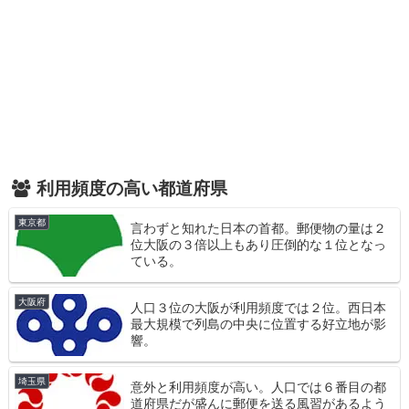
利用頻度の高い都道府県
東京都
言わずと知れた日本の首都。郵便物の量は２
位大阪の３倍以上もあり圧倒的な１位となっ
ている。
大阪府
人口３位の大阪が利用頻度では２位。西日本
最大規模で列島の中央に位置する好立地が影
響。
埼玉県
意外と利用頻度が高い。人口では６番目の都
道府県だが盛んに郵便を送る風習があるよう