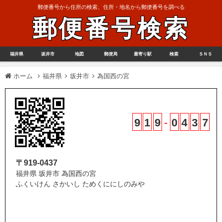
郵便番号から住所の検索、住所・地名から郵便番号を調べる
郵便番号検索
福井県
坂井市
地図
郵便局
最寄り駅
検索
ＳＮＳ
ホーム
福井県
坂井市
為国西の宮
9
1
9
-
0
4
3
7
〒919-0437
福井県 坂井市 為国西の宮
ふくいけん さかいし ためくににしのみや