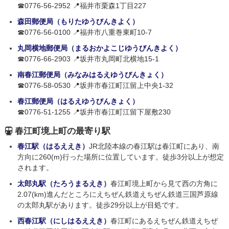
☎0776-56-2952 📍福井市栗森1丁目227
森田郵便局（もりたゆうびんきよく）
☎0776-56-0100 📍福井市八重巻東町10-7
丸岡横地郵便局（まるおかよこじゆうびんきよく）
☎0776-66-2903 📍坂井市丸岡町北横地15-1
南春江郵便局（みなみはるえゆうびんきょく）
☎0776-58-0530 📍坂井市春江町江留上中央1-32
春江郵便局（はるえゆうびんきょく）
☎0776-51-1255 📍坂井市春江町江留下屋敷230
春江町境上町の最寄り駅
春江駅（はるええき）
JR北陸本線の春江駅は春江町にあり、南
方向に260(m)行った場所に位置しています。徒歩3分以上が想定
されます。
太郎丸駅（たろうまるえき）
春江町境上町から見て西の方角に
2.07(km)進んだところにえちぜん鉄道えちぜん鉄道三国芦原線
の太郎丸駅があります。徒歩29分以上が目処です。
西春江駅（にしはるええき）
春江町にあるえちぜん鉄道えちぜ