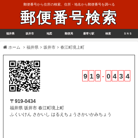
郵便番号から住所の検索、住所・地名から郵便番号を調べる
郵便番号検索
福井県
坂井市
地図
郵便局
最寄り駅
検索
ＳＮＳ
ホーム
福井県
坂井市
春江町境上町
9
1
9
-
0
4
3
4
〒919-0434
福井県 坂井市 春江町境上町
ふくいけん さかいし はるえちょうさかいかみちょう