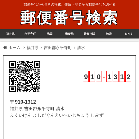
郵便番号から住所の検索、住所・地名から郵便番号を調べる
郵便番号検索
福井県
永平寺町
地図
郵便局
最寄り駅
検索
ＳＮＳ
ホーム
福井県
吉田郡永平寺町
清水
9
1
0
-
1
3
1
2
〒910-1312
福井県 吉田郡永平寺町 清水
ふくいけん よしだぐんえいへいじちょう しみず