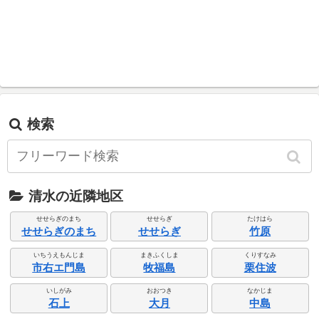
検索
清水の近隣地区
せせらぎのまち
せせらぎ
たけはら
せせらぎのまち
せせらぎ
竹原
いちうえもんじま
まきふくしま
くりすなみ
市右エ門島
牧福島
栗住波
いしがみ
おおつき
なかじま
石上
大月
中島