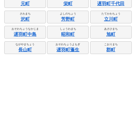
元町
栄町
遅羽町千代田
さわまち
よしのちょう
たてかわちょう
沢町
芳野町
立川町
おそわちょうなかじま
しょうわまち
あさひまち
遅羽町中島
昭和町
旭町
ながやまちょう
おそわちょうよもぎ
こおりまち
長山町
遅羽町蓬生
郡町