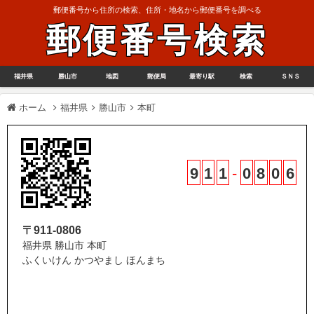
郵便番号から住所の検索、住所・地名から郵便番号を調べる
郵便番号検索
福井県
勝山市
地図
郵便局
最寄り駅
検索
ＳＮＳ
ホーム
福井県
勝山市
本町
9
1
1
-
0
8
0
6
〒911-0806
福井県 勝山市 本町
ふくいけん かつやまし ほんまち