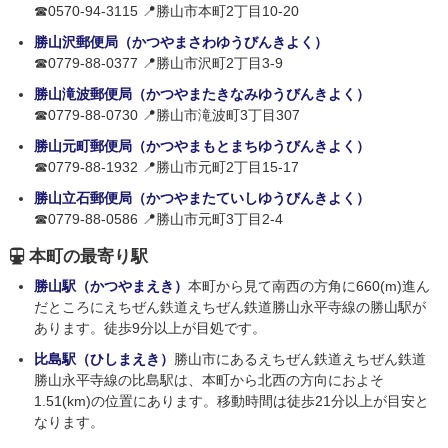
☎0570-94-3115 📍勝山市本町2丁目10-20
勝山沢郵便局（かつやまさわゆうびんきよく）
☎0779-88-0377 📍勝山市沢町2丁目3-9
勝山滝波郵便局（かつやまたきなみゆうびんきよく）
☎0779-88-0730 📍勝山市滝波町3丁目307
勝山元町郵便局（かつやまもとまちゆうびんきよく）
☎0779-88-1932 📍勝山市元町2丁目15-17
勝山立石郵便局（かつやまたていしゆうびんきよく）
☎0779-88-0586 📍勝山市元町3丁目2-4
本町の最寄り駅
勝山駅（かつやまえき）
本町から見て南西の方角に660(m)進ん
だところにえちぜん鉄道えちぜん鉄道勝山永平寺線の勝山駅が
あります。徒歩9分以上が目処です。
比島駅（ひしまえき）
勝山市にあるえちぜん鉄道えちぜん鉄道
勝山永平寺線の比島駅は、本町から北西の方向におよそ
1.51(km)の位置にあります。移動時間は徒歩21分以上が目安と
なります。