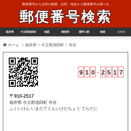
郵便番号から住所の検索、住所・地名から郵便番号を調べる
郵便番号検索
福井県
今立郡池田町
地図
郵便局
最寄り駅
検索
ＳＮＳ
ホーム
福井県
今立郡池田町
寺谷
9
1
0
-
2
5
1
7
〒910-2517
福井県 今立郡池田町 寺谷
ふくいけん いまだてぐんいけだちょう てらだに