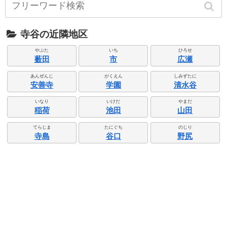
寺谷の近隣地区
やぶた
いち
ひろせ
薮田
市
広瀬
あんぜんじ
がくえん
しみずたに
安善寺
学園
清水谷
いなり
いけだ
やまだ
稲荷
池田
山田
てらじま
たにぐち
のじり
寺島
谷口
野尻