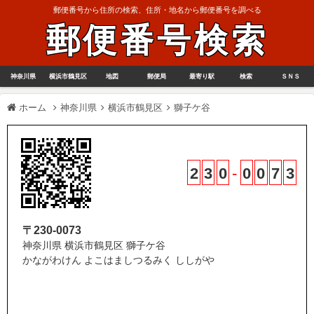
郵便番号から住所の検索、住所・地名から郵便番号を調べる
郵便番号検索
神奈川県
横浜市鶴見区
地図
郵便局
最寄り駅
検索
ＳＮＳ
ホーム
神奈川県
横浜市鶴見区
獅子ケ谷
2
3
0
-
0
0
7
3
〒230-0073
神奈川県 横浜市鶴見区 獅子ケ谷
かながわけん よこはましつるみく ししがや