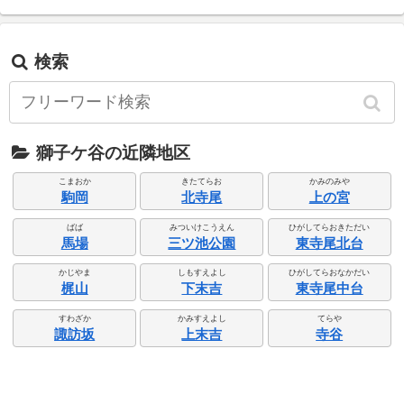
検索
獅子ケ谷の近隣地区
こまおか
きたてらお
かみのみや
駒岡
北寺尾
上の宮
ばば
みついけこうえん
ひがしてらおきただい
馬場
三ツ池公園
東寺尾北台
かじやま
しもすえよし
ひがしてらおなかだい
梶山
下末吉
東寺尾中台
すわざか
かみすえよし
てらや
諏訪坂
上末吉
寺谷