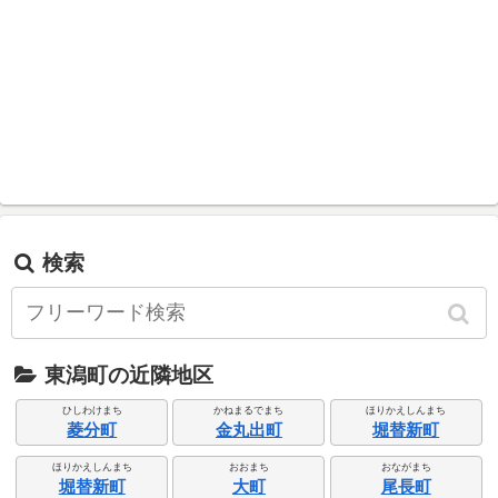
検索
東潟町の近隣地区
ひしわけまち
かねまるでまち
ほりかえしんまち
菱分町
金丸出町
堀替新町
ほりかえしんまち
おおまち
おながまち
堀替新町
大町
尾長町