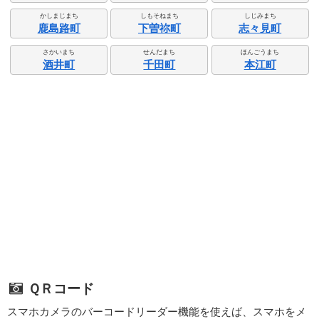
かしまじまち
しもそねまち
しじみまち
鹿島路町
下曽祢町
志々見町
さかいまち
せんだまち
ほんごうまち
酒井町
千田町
本江町
ＱＲコード
スマホカメラのバーコードリーダー機能を使えば、スマホをメ