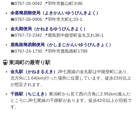
☎0767-26-0042 📍羽咋市飯山町ホ86
余喜簡易郵便局（よきかんいゆうびんきよく）
☎0767-26-0906 📍羽咋市大町む33-1
金丸郵便局（かねまるゆうびんきよく）
☎0767-72-2342 📍鹿島郡中能登町金丸又れ36-1
鹿島路簡易郵便局（かしまじかんいゆうびんきょく）
☎0767-24-1730 📍羽咋市鹿島路町1788
東潟町の最寄り駅
金丸駅（かねまるえき）
JR七尾線の金丸駅は中能登町にあり、
北方向に1.64(km)行った場所に位置しています。徒歩23分以上
が想定されます。
千路駅（ちじえき）
東潟町から見て西の方角に2.95(km)進んだ
ところにJR七尾線の千路駅があります。徒歩42分以上が目処で
す。