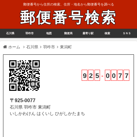
郵便番号から住所の検索、住所・地名から郵便番号を調べる
郵便番号検索
石川県
羽咋市
地図
郵便局
最寄り駅
検索
ＳＮＳ
ホーム
石川県
羽咋市
東潟町
9
2
5
-
0
0
7
7
〒925-0077
石川県 羽咋市 東潟町
いしかわけん はくいし ひがしかたまち