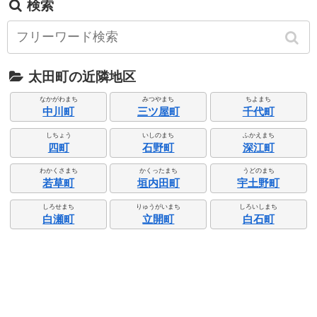
検索
太田町の近隣地区
なかがわまち
みつやまち
ちよまち
中川町
三ツ屋町
千代町
しちょう
いしのまち
ふかえまち
四町
石野町
深江町
わかくさまち
かくったまち
うどのまち
若草町
垣内田町
宇土野町
しろせまち
りゅうがいまち
しろいしまち
白瀬町
立開町
白石町