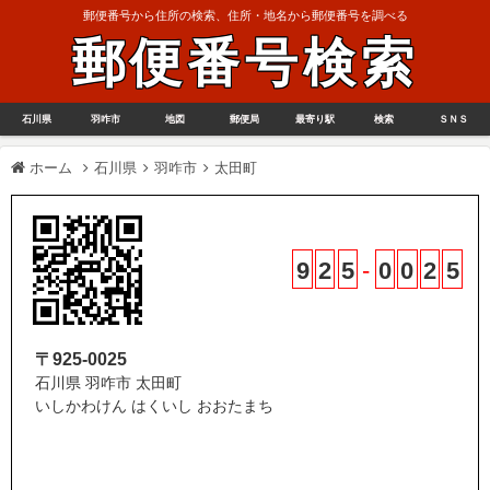
郵便番号から住所の検索、住所・地名から郵便番号を調べる
郵便番号検索
石川県
羽咋市
地図
郵便局
最寄り駅
検索
ＳＮＳ
ホーム
石川県
羽咋市
太田町
9
2
5
-
0
0
2
5
〒925-0025
石川県 羽咋市 太田町
いしかわけん はくいし おおたまち