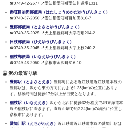
☎0749-42-2677 📍愛知郡愛荘町愛知川道場1311
秦荘目加田郵便局（はたしょうめかだゆうびんきょく）
☎0749-37-2050 📍愛知郡愛荘町目加田810-7
豊郷郵便局（とよさとゆうびんきょく）
☎0749-35-2025 📍犬上郡豊郷町大字石畑204-2
日枝郵便局（ひえゆうびんきょく）
☎0749-35-2045 📍犬上郡豊郷町大字上枝240-2
稲枝郵便局（いなえゆうびんきょく）
☎0749-43-2050 📍彦根市金沢町616-10
沢の最寄り駅
豊郷駅（とよさとえき）
豊郷町にある近江鉄道近江鉄道本線の
豊郷駅は、沢から東の方向におよそ1.23(km)の位置にありま
す。移動時間は徒歩17分以上が目安となります。
稲枝駅（いなええき）
沢から北西に徒歩32分程度でJR東海道本
線の稲枝駅に着きます。直線距離で約2.24(km)の場所に位置し
彦根市にあります。
愛知川駅（えちがわえき）
近江鉄道近江鉄道本線の愛知川駅は