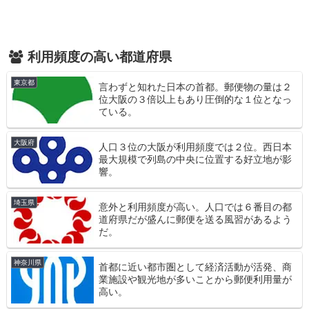
利用頻度の高い都道府県
東京都
言わずと知れた日本の首都。郵便物の量は２
位大阪の３倍以上もあり圧倒的な１位となっ
ている。
大阪府
人口３位の大阪が利用頻度では２位。西日本
最大規模で列島の中央に位置する好立地が影
響。
埼玉県
意外と利用頻度が高い。人口では６番目の都
道府県だが盛んに郵便を送る風習があるよう
だ。
神奈川県
首都に近い都市圏として経済活動が活発、商
業施設や観光地が多いことから郵便利用量が
高い。