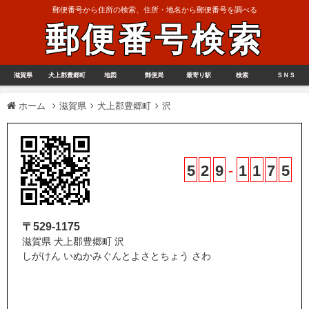
郵便番号から住所の検索、住所・地名から郵便番号を調べる
郵便番号検索
滋賀県
犬上郡豊郷町
地図
郵便局
最寄り駅
検索
ＳＮＳ
ホーム
滋賀県
犬上郡豊郷町
沢
5
2
9
-
1
1
7
5
〒529-1175
滋賀県 犬上郡豊郷町 沢
しがけん いぬかみぐんとよさとちょう さわ