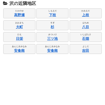
沢の近隣地区
たかのせ
しもえだ
かみえだ
高野瀬
下枝
上枝
おおまち
すぎ
はちめ
大町
杉
八目
ひえ
みついけ
いしばたけ
日栄
三ツ池
石畑
あんじきみなみ
あんじきみなみ
よしだ
安食南
安食南
吉田