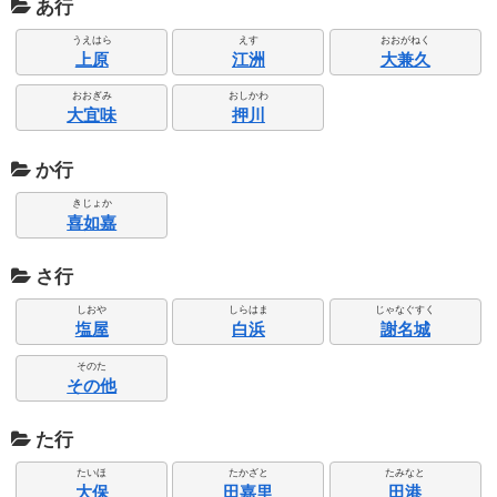
あ行
うえはら
えす
おおがねく
上原
江洲
大兼久
おおぎみ
おしかわ
大宜味
押川
か行
きじょか
喜如嘉
さ行
しおや
しらはま
じゃなぐすく
塩屋
白浜
謝名城
そのた
その他
た行
たいほ
たかざと
たみなと
大保
田嘉里
田港