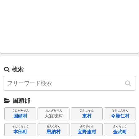
検索
国頭郡
くにがみそん
おおぎみそん
ひがしそん
なきじんそん
国頭村
大宜味村
東村
今帰仁村
もとぶちょう
おんなそん
ぎのざそん
きんちょう
本部町
恩納村
宜野座村
金武町