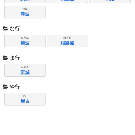
つは
津波
な行
ぬうは
ねろめ
饒波
根路銘
ま行
みやぎ
宮城
や行
やこ
屋古