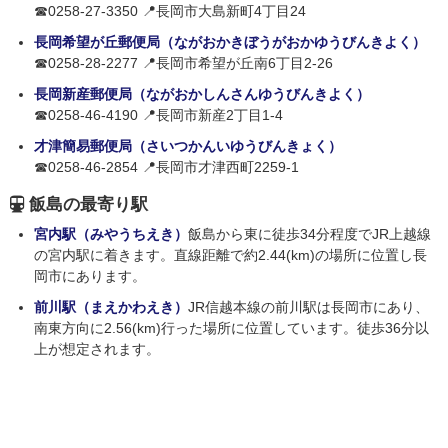
☎0258-27-3350 📍長岡市大島新町4丁目24
長岡希望が丘郵便局（ながおかきぼうがおかゆうびんきよく）
☎0258-28-2277 📍長岡市希望が丘南6丁目2-26
長岡新産郵便局（ながおかしんさんゆうびんきよく）
☎0258-46-4190 📍長岡市新産2丁目1-4
才津簡易郵便局（さいつかんいゆうびんきょく）
☎0258-46-2854 📍長岡市才津西町2259-1
飯島の最寄り駅
宮内駅（みやうちえき）
飯島から東に徒歩34分程度でJR上越線
の宮内駅に着きます。直線距離で約2.44(km)の場所に位置し長
岡市にあります。
前川駅（まえかわえき）
JR信越本線の前川駅は長岡市にあり、
南東方向に2.56(km)行った場所に位置しています。徒歩36分以
上が想定されます。