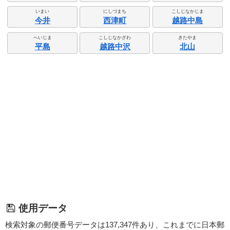
いまい
にしづまち
こしじなかじま
今井
西津町
越路中島
へいじま
こしじなかざわ
きたやま
平島
越路中沢
北山
使用データ
検索対象の郵便番号データは137,347件あり、これまでに日本郵