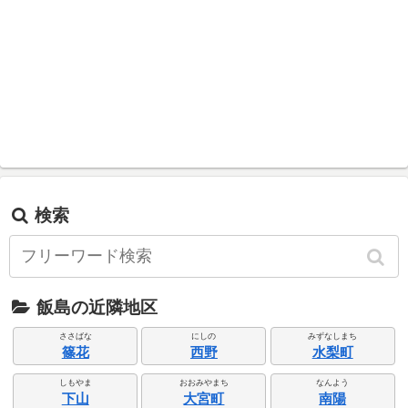
検索
飯島の近隣地区
ささばな
にしの
みずなしまち
篠花
西野
水梨町
しもやま
おおみやまち
なんよう
下山
大宮町
南陽