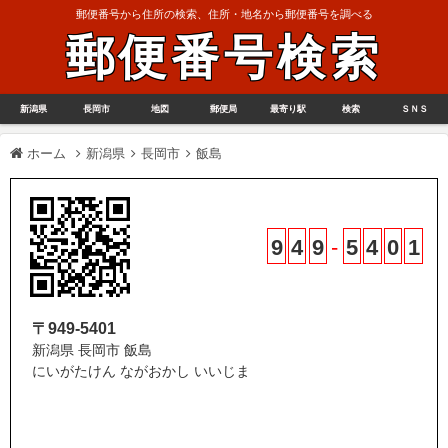
郵便番号から住所の検索、住所・地名から郵便番号を調べる
郵便番号検索
新潟県
長岡市
地図
郵便局
最寄り駅
検索
ＳＮＳ
ホーム
新潟県
長岡市
飯島
9
4
9
-
5
4
0
1
〒949-5401
新潟県 長岡市 飯島
にいがたけん ながおかし いいじま