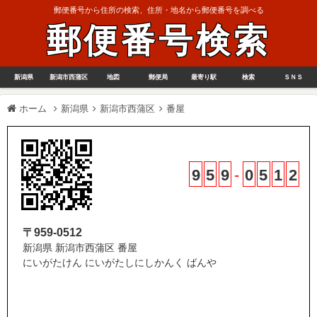
郵便番号から住所の検索、住所・地名から郵便番号を調べる
郵便番号検索
新潟県
新潟市西蒲区
地図
郵便局
最寄り駅
検索
ＳＮＳ
ホーム
新潟県
新潟市西蒲区
番屋
9
5
9
-
0
5
1
2
〒959-0512
新潟県 新潟市西蒲区 番屋
にいがたけん にいがたしにしかんく ばんや