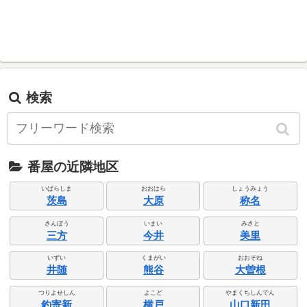
検索
番屋の近隣地区
いばらしま
おおはら
しょうみょう
茨島
大原
称名
さんぼう
いまい
みさと
三方
今井
美里
いずい
くまがい
おおぞね
井随
熊谷
大曽根
つりよせしん
よこど
やまくちしんでん
釣寄新
横戸
山口新田