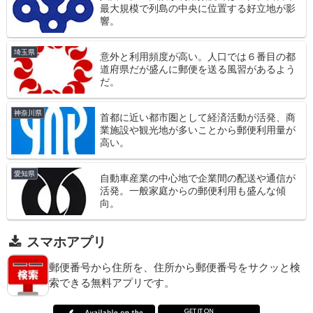
最大規模で列島の中央に位置する好立地が影
響。
埼玉県
意外と利用頻度が高い。人口では６番目の都
道府県だが盛んに郵便を送る風習があるよう
だ。
神奈川県
首都に近い都市圏として経済活動が活発、商
業施設や観光地が多いことから郵便利用量が
高い。
愛知県
自動車産業の中心地で企業間の配送や通信が
活発。一般家庭からの郵便利用も盛んな傾
向。
スマホアプリ
郵便番号から住所を、住所から郵便番号をサクッと検
索できる無料アプリです。