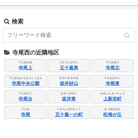
検索
寺尾西の近隣地区
てらおかみ
いからしひがし
てらおきた
寺尾上
五十嵐東
寺尾北
てらおちゅうおうこうえん
さかいすなやま
てらおひがし
寺尾中央公園
坂井砂山
寺尾東
てらおだい
さかいひがし
かみしんえいちょう
寺尾台
坂井東
上新栄町
てらお
いからし1のちょう
まつみがおか
寺尾
五十嵐一の町
松海が丘