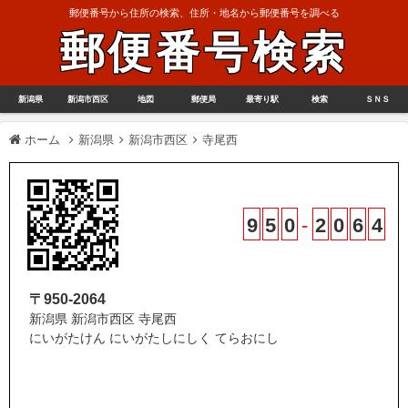
郵便番号から住所の検索、住所・地名から郵便番号を調べる
郵便番号検索
新潟県
新潟市西区
地図
郵便局
最寄り駅
検索
ＳＮＳ
ホーム
新潟県
新潟市西区
寺尾西
9
5
0
-
2
0
6
4
〒950-2064
新潟県 新潟市西区 寺尾西
にいがたけん にいがたしにしく てらおにし