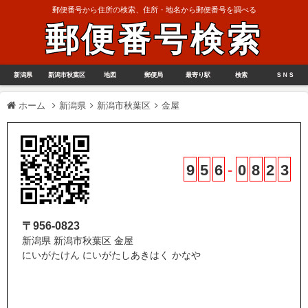
郵便番号から住所の検索、住所・地名から郵便番号を調べる
郵便番号検索
新潟県
新潟市秋葉区
地図
郵便局
最寄り駅
検索
ＳＮＳ
ホーム
新潟県
新潟市秋葉区
金屋
9
5
6
-
0
8
2
3
〒956-0823
新潟県 新潟市秋葉区 金屋
にいがたけん にいがたしあきはく かなや