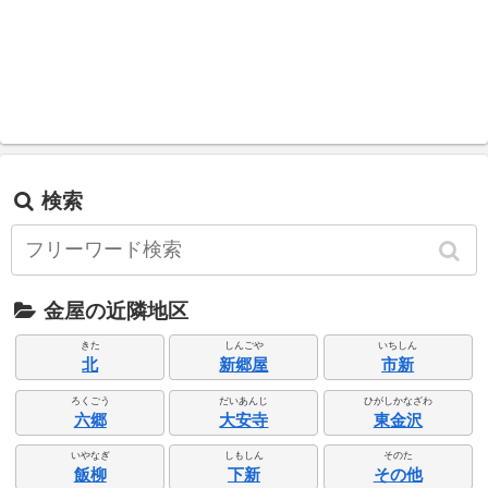
検索
金屋の近隣地区
きた
しんごや
いちしん
北
新郷屋
市新
ろくごう
だいあんじ
ひがしかなざわ
六郷
大安寺
東金沢
いやなぎ
しもしん
そのた
飯柳
下新
その他