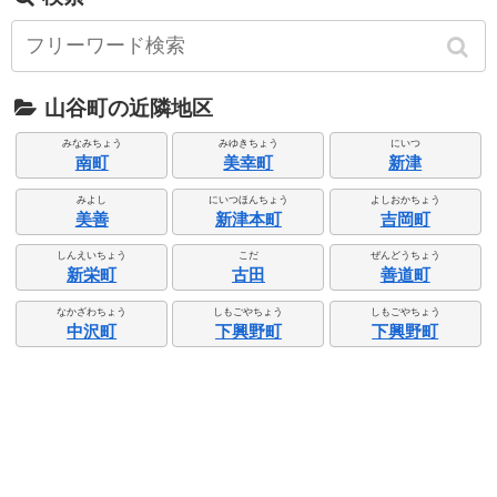
山谷町の近隣地区
みなみちょう
みゆきちょう
にいつ
南町
美幸町
新津
みよし
にいつほんちょう
よしおかちょう
美善
新津本町
吉岡町
しんえいちょう
こだ
ぜんどうちょう
新栄町
古田
善道町
なかざわちょう
しもごやちょう
しもごやちょう
中沢町
下興野町
下興野町