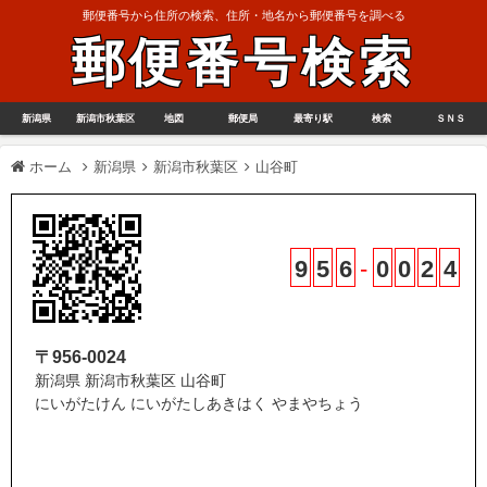
郵便番号から住所の検索、住所・地名から郵便番号を調べる
郵便番号検索
新潟県
新潟市秋葉区
地図
郵便局
最寄り駅
検索
ＳＮＳ
ホーム
新潟県
新潟市秋葉区
山谷町
9
5
6
-
0
0
2
4
〒956-0024
新潟県 新潟市秋葉区 山谷町
にいがたけん にいがたしあきはく やまやちょう