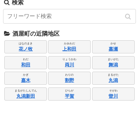
検索
酒屋町の近隣地区
はなのまき
かみわだ
かせ
花ノ牧
上和田
嘉瀬
わだ
りょうかわ
まいがた
和田
両川
舞潟
かぎ
わりの
まるがた
嘉木
割野
丸潟
まるがたしんでん
ひらが
そがわ
丸潟新田
平賀
曽川