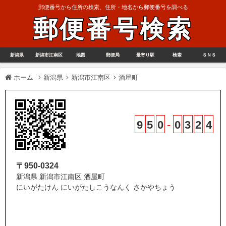
郵便番号から住所の検索、住所・地名から郵便番号を調べる
郵便番号検索
新潟県
新潟市江南区
地図
郵便局
最寄り駅
検索
ＳＮＳ
ホーム
新潟県
新潟市江南区
酒屋町
9
5
0
-
0
3
2
4
〒950-0324
新潟県 新潟市江南区 酒屋町
にいがたけん にいがたしこうなんく さかやちょう