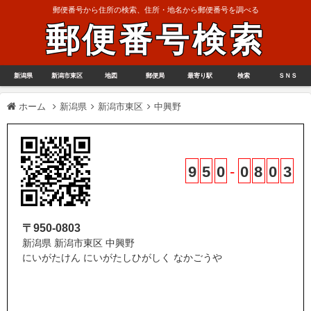
郵便番号から住所の検索、住所・地名から郵便番号を調べる
郵便番号検索
新潟県
新潟市東区
地図
郵便局
最寄り駅
検索
ＳＮＳ
ホーム
新潟県
新潟市東区
中興野
9
5
0
-
0
8
0
3
〒950-0803
新潟県 新潟市東区 中興野
にいがたけん にいがたしひがしく なかごうや