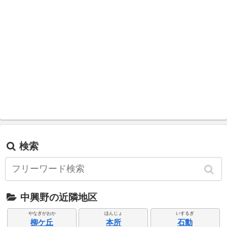
検索
中興野の近隣地区
やなぎがおか
ほんじょ
いするぎ
柳ケ丘
本所
石動