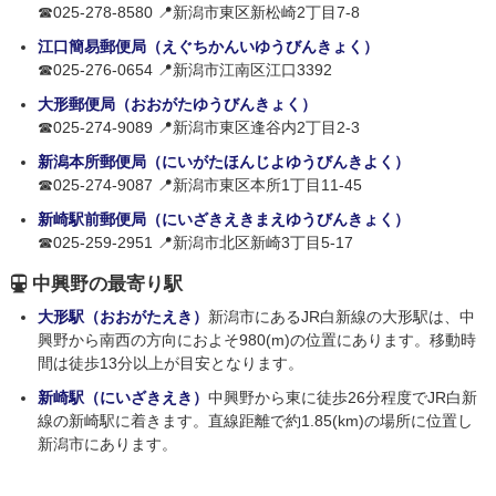
☎025-278-8580 📍新潟市東区新松崎2丁目7-8
江口簡易郵便局（えぐちかんいゆうびんきょく）
☎025-276-0654 📍新潟市江南区江口3392
大形郵便局（おおがたゆうびんきょく）
☎025-274-9089 📍新潟市東区逢谷内2丁目2-3
新潟本所郵便局（にいがたほんじよゆうびんきよく）
☎025-274-9087 📍新潟市東区本所1丁目11-45
新崎駅前郵便局（にいざきえきまえゆうびんきょく）
☎025-259-2951 📍新潟市北区新崎3丁目5-17
中興野の最寄り駅
大形駅（おおがたえき）
新潟市にあるJR白新線の大形駅は、中
興野から南西の方向におよそ980(m)の位置にあります。移動時
間は徒歩13分以上が目安となります。
新崎駅（にいざきえき）
中興野から東に徒歩26分程度でJR白新
線の新崎駅に着きます。直線距離で約1.85(km)の場所に位置し
新潟市にあります。