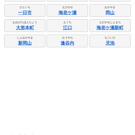
ひといち
えびがせ
おかやま
一日市
海老ケ瀬
岡山
おおがたほんちょう
えぐち
えびがせしんまち
大形本町
江口
海老ケ瀬新町
しんおかやま
おうやち
ちごいけ
新岡山
逢谷内
児池