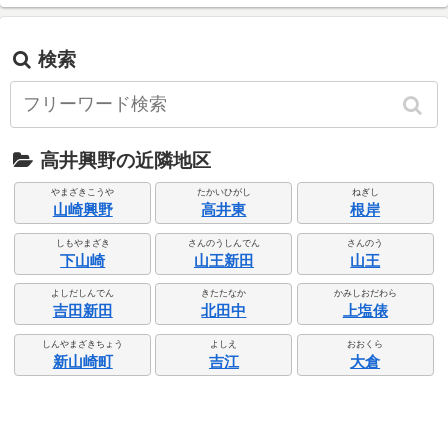
検索
高井興野の近隣地区
やまざきこうや
たかいひがし
ねぎし
山崎興野
高井東
根岸
しもやまざき
さんのうしんでん
さんのう
下山崎
山王新田
山王
よしだしんでん
きたたなか
かみしおだわら
吉田新田
北田中
上塩俵
しんやまざきちょう
よしえ
おおくら
新山崎町
吉江
大倉