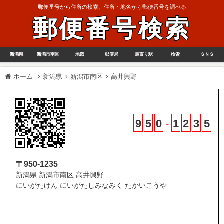
郵便番号から住所の検索、住所・地名から郵便番号を調べる
郵便番号検索
新潟県
新潟市南区
地図
郵便局
最寄り駅
検索
ＳＮＳ
ホーム
新潟県
新潟市南区
高井興野
9
5
0
-
1
2
3
5
〒950-1235
新潟県 新潟市南区 高井興野
にいがたけん にいがたしみなみく たかいこうや