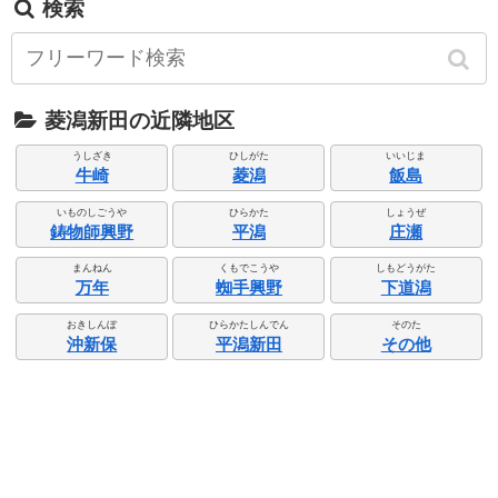
検索
菱潟新田の近隣地区
うしざき
ひしがた
いいじま
牛崎
菱潟
飯島
いものしごうや
ひらかた
しょうぜ
鋳物師興野
平潟
庄瀬
まんねん
くもでこうや
しもどうがた
万年
蜘手興野
下道潟
おきしんぼ
ひらかたしんでん
そのた
沖新保
平潟新田
その他