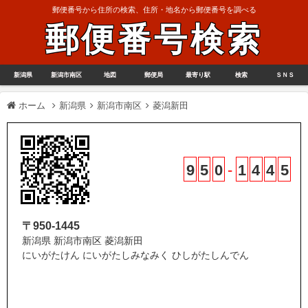
郵便番号から住所の検索、住所・地名から郵便番号を調べる
郵便番号検索
新潟県
新潟市南区
地図
郵便局
最寄り駅
検索
ＳＮＳ
ホーム
新潟県
新潟市南区
菱潟新田
9
5
0
-
1
4
4
5
〒950-1445
新潟県 新潟市南区 菱潟新田
にいがたけん にいがたしみなみく ひしがたしんでん