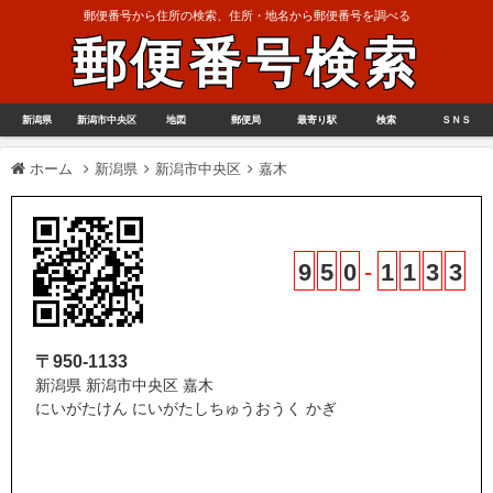
郵便番号から住所の検索、住所・地名から郵便番号を調べる
郵便番号検索
新潟県
新潟市中央区
地図
郵便局
最寄り駅
検索
ＳＮＳ
ホーム
新潟県
新潟市中央区
嘉木
9
5
0
-
1
1
3
3
〒950-1133
新潟県 新潟市中央区 嘉木
にいがたけん にいがたしちゅうおうく かぎ