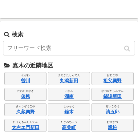
検索
嘉木の近隣地区
そがわ
まるがたしんでん
おじごや
曽川
丸潟新田
祖父興野
たわらやなぎ
こなん
なべがたしんでん
俵柳
湖南
鍋潟新田
きゅうぞうごや
しゅもく
せいごろう
久蔵興野
鐘木
清五郎
たうえもんしんでん
たかみちょう
おやまつ
太右エ門新田
高美町
親松