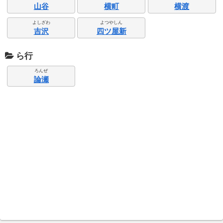
山谷
横町
横渡
よしざわ
よつやしん
吉沢
四ツ屋新
ら行
ろんぜ
論瀬