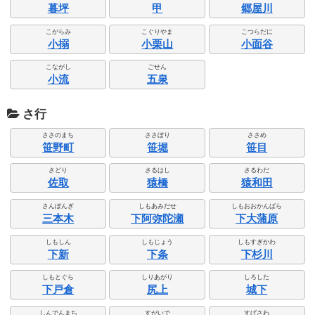
暮坪
甲
郷屋川
こがらみ
こぐりやま
こつらだに
小搦
小栗山
小面谷
こながし
ごせん
小流
五泉
さ行
ささのまち
ささぼり
ささめ
笹野町
笹堀
笹目
さどり
さるはし
さるわだ
佐取
猿橋
猿和田
さんぼんぎ
しもあみだせ
しもおおかんばら
三本木
下阿弥陀瀬
下大蒲原
しもしん
しもじょう
しもすぎかわ
下新
下条
下杉川
しもとぐら
しりあがり
しろした
下戸倉
尻上
城下
しんでんまち
すがいで
すげさわ