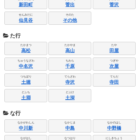
新田町
菅出
菅沢
せんみだに
そのた
仙見谷
その他
た行
たかまつ
たかやま
たや
高松
高山
田屋
ちゅうなざわ
ちわら
つぎや
中名沢
千原
次屋
つちぼり
てらざわ
てらだ
土堀
寺沢
寺田
どふち
どぶけ
土淵
土深
な行
なかがわしん
なかじま
なかのはし
中川新
中島
中野橋
ながはし
なつはり
にしきちょう