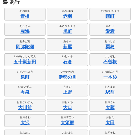
あ行
あおはし
あかはね
あけぼのちょう
青橋
赤羽
曙町
あこうみ
あさひちょう
あたご
赤海
旭町
愛宕
あみだせ
あらや
あわしま
阿弥陀瀬
新屋
粟島
いがらししんでん
いしくら
いしぞね
五十嵐新田
石倉
石曽根
いずみちょう
いせのかわ
いっぽんすぎ
泉町
伊勢の川
一本杉
いまいずみ
うえの
えきまえ
今泉
上野
駅前
おおかわまえ
おおくち
おおくら
大川前
大口
大蔵
おおさわ
おおすごう
おおた
大沢
大須郷
太田
おおたに
おおはら
おぎそね