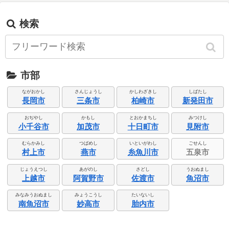
検索
市部
ながおかし
さんじょうし
かしわざきし
しばたし
長岡市
三条市
柏崎市
新発田市
おぢやし
かもし
とおかまちし
みつけし
小千谷市
加茂市
十日町市
見附市
むらかみし
つばめし
いといがわし
ごせんし
村上市
燕市
糸魚川市
五泉市
じょうえつし
あがのし
さどし
うおぬまし
上越市
阿賀野市
佐渡市
魚沼市
みなみうおぬまし
みょうこうし
たいないし
南魚沼市
妙高市
胎内市