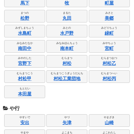
馬下
牧
町屋
まつの
まるた
みさと
松野
丸田
美郷
みずしまちょう
みとの
みどりちょう
水島町
水戸野
緑町
みなみたなか
みなみほんちょう
みやちょう
南田中
南本町
宮町
みやのした
むらまつ
むらまつおつ
宮野下
村松
村松乙
むらまつこう
むらまつこうぎょうだんち
むらまつへい
村松甲
村松工業団地
村松丙
もとだい
本田屋
や行
やすいで
やづ
やまざき
安出
矢津
山崎
やまや
よこまち
よこわたし