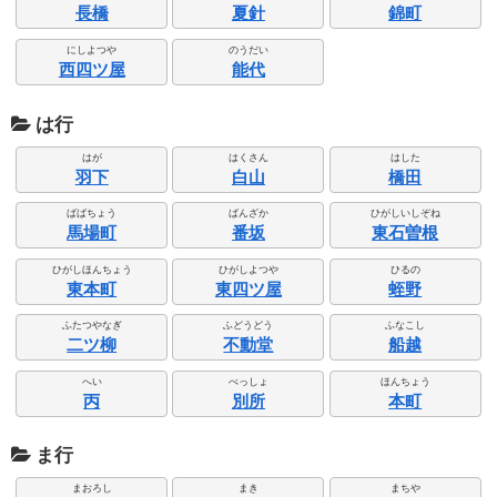
長橋
夏針
錦町
にしよつや
のうだい
西四ツ屋
能代
は行
はが
はくさん
はした
羽下
白山
橋田
ばばちょう
ばんざか
ひがしいしぞね
馬場町
番坂
東石曽根
ひがしほんちょう
ひがしよつや
ひるの
東本町
東四ツ屋
蛭野
ふたつやなぎ
ふどうどう
ふなこし
二ツ柳
不動堂
船越
へい
べっしょ
ほんちょう
丙
別所
本町
ま行
まおろし
まき
まちや