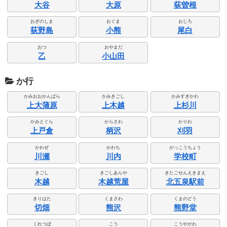
大谷
大原
荻曽根
おぎのしま
おぐま
おじろ
荻野島
小熊
尾白
おつ
おやまだ
乙
小山田
か行
かみおおかんばら
かみきごし
かみすぎかわ
上大蒲原
上木越
上杉川
かみとぐら
からさわ
かりわ
上戸倉
柄沢
刈羽
かわぜ
かわち
がっこうちょう
川瀬
川内
学校町
きごし
きごしあらや
きたごせんえきまえ
木越
木越荒屋
北五泉駅前
きりはた
くまさわ
くまのどう
切畑
熊沢
熊野堂
くれつぼ
こう
こうやがわ