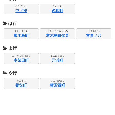
なかのいけ
なわまち
中ノ池
名和町
は行
ふきしままち
ふきしままちふしみ
ふきのだい
富木島町
富木島町伏見
富貴ノ台
ま行
みなみしばたまち
もとはままち
南柴田町
元浜町
や行
やぶまち
よこすかまち
養父町
横須賀町