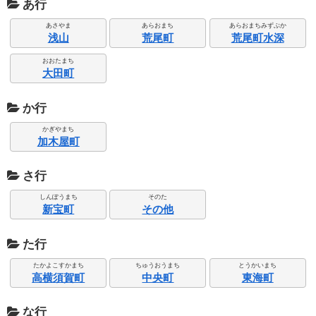
あ行
あさやま
あらおまち
あらおまちみずぶか
浅山
荒尾町
荒尾町水深
おおたまち
大田町
か行
かぎやまち
加木屋町
さ行
しんぽうまち
そのた
新宝町
その他
た行
たかよこすかまち
ちゅうおうまち
とうかいまち
高横須賀町
中央町
東海町
な行