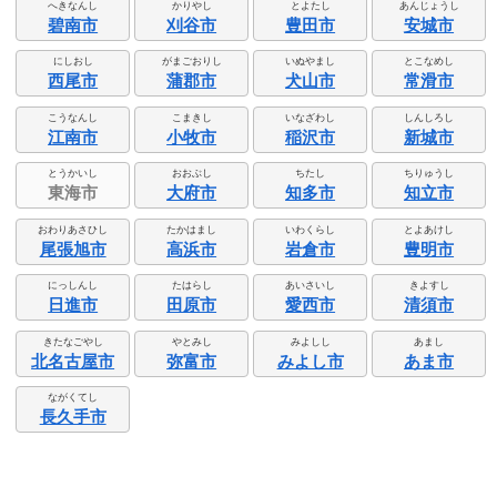
へきなんし
かりやし
とよたし
あんじょうし
碧南市
刈谷市
豊田市
安城市
にしおし
がまごおりし
いぬやまし
とこなめし
西尾市
蒲郡市
犬山市
常滑市
こうなんし
こまきし
いなざわし
しんしろし
江南市
小牧市
稲沢市
新城市
とうかいし
おおぶし
ちたし
ちりゅうし
東海市
大府市
知多市
知立市
おわりあさひし
たかはまし
いわくらし
とよあけし
尾張旭市
高浜市
岩倉市
豊明市
にっしんし
たはらし
あいさいし
きよすし
日進市
田原市
愛西市
清須市
きたなごやし
やとみし
みよしし
あまし
北名古屋市
弥富市
みよし市
あま市
ながくてし
長久手市