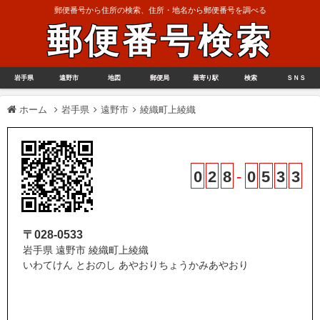
郵便番号から住所の検索、住所・地名から郵便番号を調べる
郵便番号検索
岩手県
遠野市
地図
郵便局
最寄り駅
検索
ＳＮＳ
ホーム
岩手県
遠野市
綾織町上綾織
0
2
8
-
0
5
3
3
〒028-0533
岩手県 遠野市 綾織町上綾織
いわてけん とおのし あやおりちょうかみあやおり