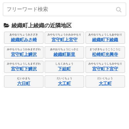
綾織町上綾織の近隣地区
あやおりちょうみさざき
みやもりちょうかみみやもり
あやおりちょうしもあやおり
綾織町みさ崎
宮守町上宮守
綾織町下綾織
みやもりちょうかみますざわ
あやおりちょうにっさと
まつざきちょうこうこうじ
宮守町上鱒沢
綾織町新里
松崎町光興寺
みやもりちょうしもますざわ
しもくみちょう
みやもりちょうしもみやもり
宮守町下鱒沢
下組町
宮守町下宮守
むいかまち
だいくちょう
だいくちょう
六日町
大工町
大工町