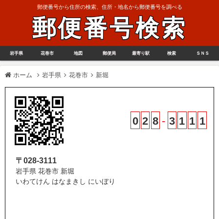
郵便番号から住所の検索、住所・地名から郵便番号を調べる
郵便番号検索
岩手県
花巻市
地図
郵便局
最寄り駅
検索
ＳＮＳ
ホーム
岩手県
花巻市
新堀
0
2
8
-
3
1
1
1
〒028-3111
岩手県 花巻市 新堀
いわてけん はなまきし にいぼり