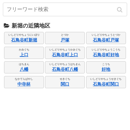
新堀の近隣地区
いしどりやちょうにいぼり
とづか
いしどりやちょうとづか
石鳥谷町新堀
戸塚
石鳥谷町戸塚
かみぐち
いしどりやちょうかみぐち
いしどりやちょうこうち
上口
石鳥谷町上口
石鳥谷町好地
はちまん
いしどりやちょうはちまん
こうち
八幡
石鳥谷町八幡
好地
なかてらばやし
せきぐち
いしどりやちょうせきぐち
中寺林
関口
石鳥谷町関口