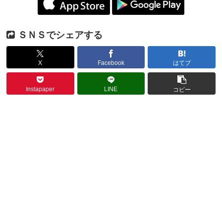
ＳＮＳでシェアする
X
Facebook
はてブ
Instapaper
LINE
コピー