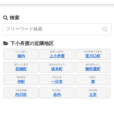
検索
下小舟渡の近隣地区
じょうない
かみこぶなと
さとかわぐちまち
城内
上小舟渡
里川口町
かじょうまち
さかもとちょう
おたやちょう
花城町
坂本町
御田屋町
なかまち
ひといち
ひがし
仲町
一日市
東
うちかわめ
たにない
つちざわ
内川目
谷内
土沢