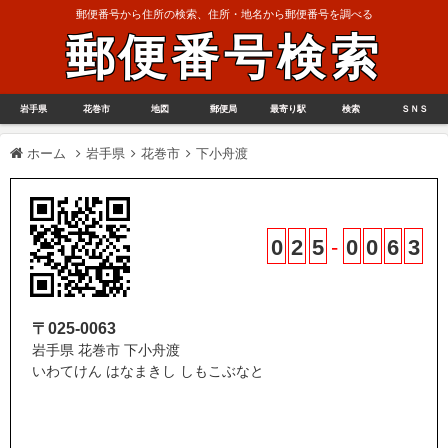
郵便番号から住所の検索、住所・地名から郵便番号を調べる
郵便番号検索
岩手県
花巻市
地図
郵便局
最寄り駅
検索
ＳＮＳ
ホーム
岩手県
花巻市
下小舟渡
0
2
5
-
0
0
6
3
〒025-0063
岩手県 花巻市 下小舟渡
いわてけん はなまきし しもこぶなと