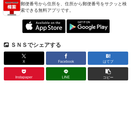
郵便番号から住所を、住所から郵便番号をサクッと検
索できる無料アプリです。
ＳＮＳでシェアする
X
Facebook
はてブ
Instapaper
LINE
コピー