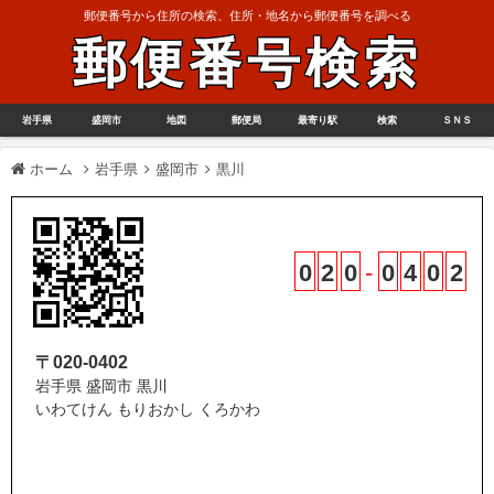
郵便番号から住所の検索、住所・地名から郵便番号を調べる
郵便番号検索
岩手県
盛岡市
地図
郵便局
最寄り駅
検索
ＳＮＳ
ホーム
岩手県
盛岡市
黒川
0
2
0
-
0
4
0
2
〒020-0402
岩手県 盛岡市 黒川
いわてけん もりおかし くろかわ