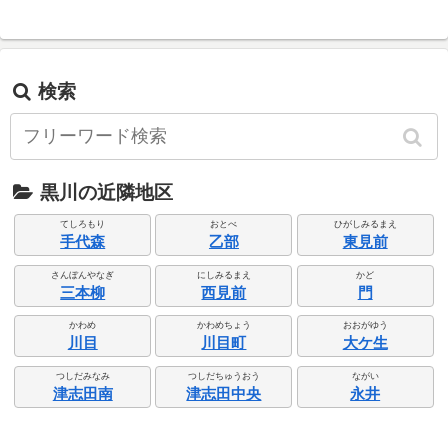
検索
黒川の近隣地区
てしろもり
おとべ
ひがしみるまえ
手代森
乙部
東見前
さんぼんやなぎ
にしみるまえ
かど
三本柳
西見前
門
かわめ
かわめちょう
おおがゆう
川目
川目町
大ケ生
つしだみなみ
つしだちゅうおう
ながい
津志田南
津志田中央
永井