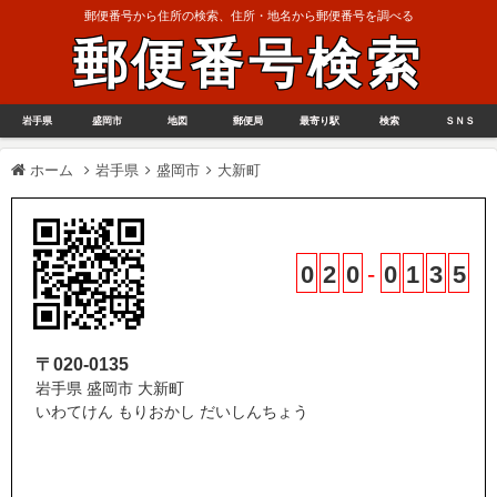
郵便番号から住所の検索、住所・地名から郵便番号を調べる
郵便番号検索
岩手県
盛岡市
地図
郵便局
最寄り駅
検索
ＳＮＳ
ホーム
岩手県
盛岡市
大新町
0
2
0
-
0
1
3
5
〒020-0135
岩手県 盛岡市 大新町
いわてけん もりおかし だいしんちょう