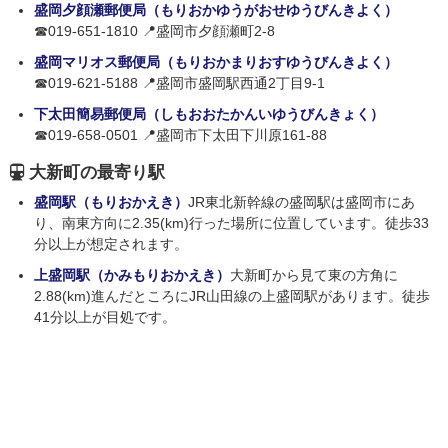
盛岡夕顔瀬郵便局（もりおかゆうがおせゆうびんきよく）
☎019-651-1810 📍盛岡市夕顔瀬町2-8
盛岡マリオス郵便局（もりおかまりおすゆうびんきよく）
☎019-621-5188 📍盛岡市盛岡駅西通2丁目9-1
下太田簡易郵便局（しもおおたかんいゆうびんきょく）
☎019-658-0501 📍盛岡市下太田下川原161-88
大新町の最寄り駅
盛岡駅（もりおかえき）
JR東北新幹線の盛岡駅は盛岡市にあ
り、南東方向に2.35(km)行った場所に位置しています。徒歩33
分以上が想定されます。
上盛岡駅（かみもりおかえき）
大新町から見て東の方角に
2.88(km)進んだところにJR山田線の上盛岡駅があります。徒歩
41分以上が目処です。